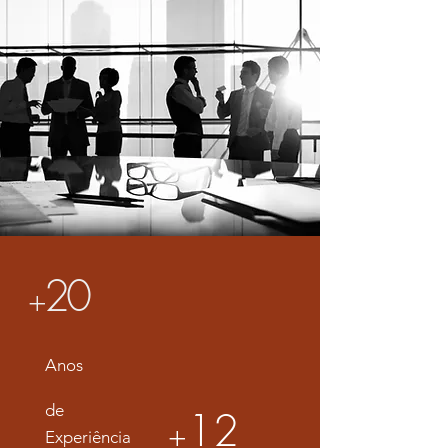
20
+
Anos
de
12
+
Experiência